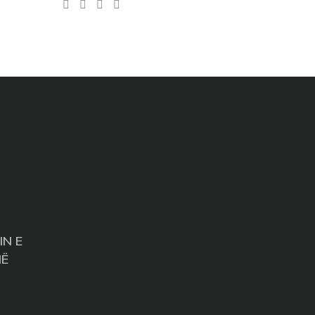
IN E
NË