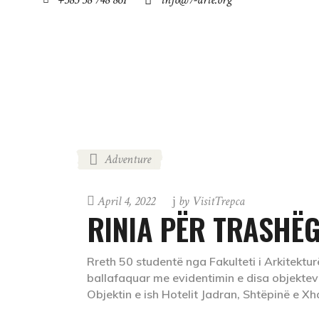
RRETH NESH
LAJMET
GREEN FEST
Adventure
April 4, 2022
by
VisitTrepca
RINIA PËR TRASHËG
Rreth 50 studentë nga Fakulteti i Arkitekturë
ballafaquar me evidentimin e disa objektev
Objektin e ish Hotelit Jadran, Shtëpinë e Xh