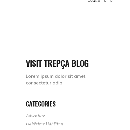
Socials
KUJTESA E TREPÇËS
DYQANI
SHQIP
VISIT TREPÇA BLOG
Lorem ipsum dolor sit amet,
consectetur adipi
CATEGORIES
Adventure
Udhëzime Udhëtimi