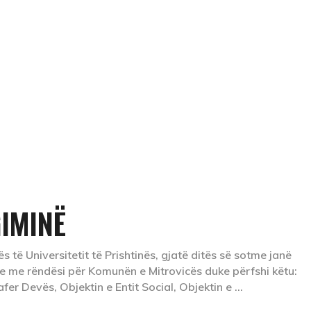
COOL TOUR
TREPÇA UTOPIKE
IMINË
s të Universitetit të Prishtinës, gjatë ditës së sotme janë
e me rëndësi për Komunën e Mitrovicës duke përfshi këtu:
afer Devës, Objektin e Entit Social, Objektin e