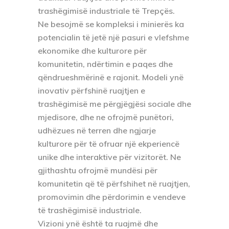
trashëgimisë industriale të Trepçës.
Ne besojmë se kompleksi i minierës ka
potencialin të jetë një pasuri e vlefshme
ekonomike dhe kulturore për
komunitetin, ndërtimin e paqes dhe
qëndrueshmërinë e rajonit. Modeli ynë
inovativ përfshinë ruajtjen e
trashëgimisë me përgjëgjësi sociale dhe
mjedisore, dhe ne ofrojmë punëtori,
udhëzues në terren dhe ngjarje
kulturore për të ofruar një ekperiencë
unike dhe interaktive për vizitorët. Ne
gjithashtu ofrojmë mundësi për
komunitetin që të përfshihet në ruajtjen,
promovimin dhe përdorimin e vendeve
të trashëgimisë industriale.
Vizioni ynë është ta ruajmë dhe