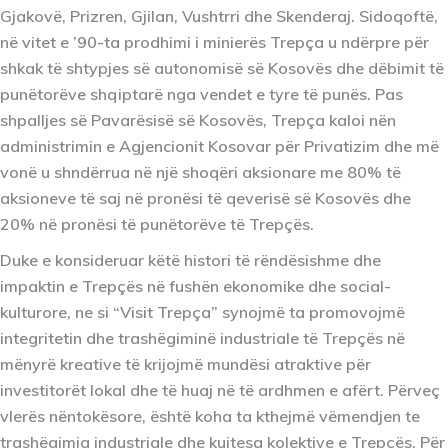
Gjakovë, Prizren, Gjilan, Vushtrri dhe Skenderaj. Sidoqoftë,
në vitet e ’90-ta prodhimi i minierës Trepça u ndërpre për
shkak të shtypjes së autonomisë së Kosovës dhe dëbimit të
punëtorëve shqiptarë nga vendet e tyre të punës. Pas
shpalljes së Pavarësisë së Kosovës, Trepça kaloi nën
administrimin e Agjencionit Kosovar për Privatizim dhe më
vonë u shndërrua në një shoqëri aksionare me 80% të
aksioneve të saj në pronësi të qeverisë së Kosovës dhe
20% në pronësi të punëtorëve të Trepçës.
Duke e konsideruar këtë histori të rëndësishme dhe
impaktin e Trepçës në fushën ekonomike dhe social-
kulturore, ne si “Visit Trepça” synojmë ta promovojmë
integritetin dhe trashëgiminë industriale të Trepçës në
mënyrë kreative të krijojmë mundësi atraktive për
investitorët lokal dhe të huaj në të ardhmen e afërt. Përveç
vlerës nëntokësore, është koha ta kthejmë vëmendjen te
trashëgimia industriale dhe kujtesa kolektive e Trepçës. Për