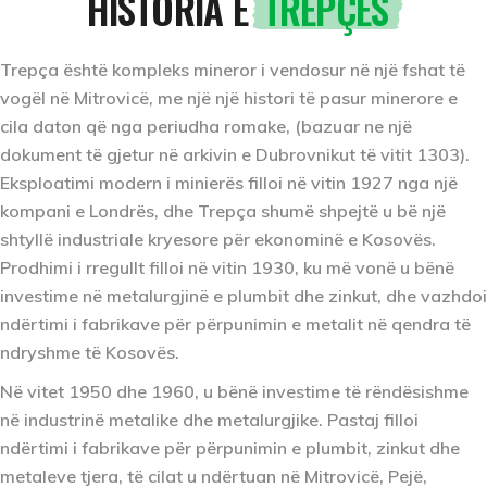
HISTORIA E
TREPÇËS
Trepça është kompleks mineror i vendosur në një fshat të
vogël në Mitrovicë, me një një histori të pasur minerore e
cila daton që nga periudha romake, (bazuar ne një
dokument të gjetur në arkivin e Dubrovnikut të vitit 1303).
Eksploatimi modern i minierës filloi në vitin 1927 nga një
kompani e Londrës, dhe Trepça shumë shpejtë u bë një
shtyllë industriale kryesore për ekonominë e Kosovës.
Prodhimi i rregullt filloi në vitin 1930, ku më vonë u bënë
investime në metalurgjinë e plumbit dhe zinkut, dhe vazhdoi
ndërtimi i fabrikave për përpunimin e metalit në qendra të
ndryshme të Kosovës.
Në vitet 1950 dhe 1960, u bënë investime të rëndësishme
në industrinë metalike dhe metalurgjike. Pastaj filloi
ndërtimi i fabrikave për përpunimin e plumbit, zinkut dhe
metaleve tjera, të cilat u ndërtuan në Mitrovicë, Pejë,