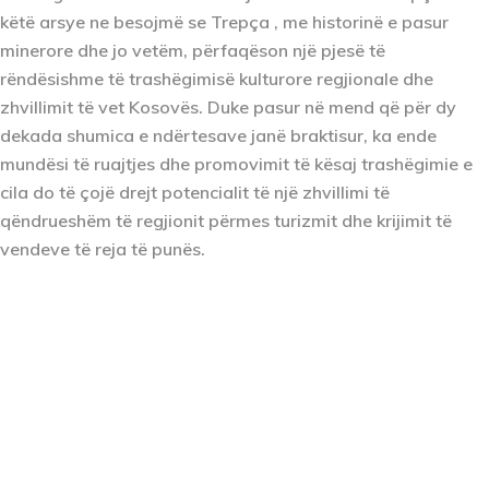
këtë arsye ne besojmë se Trepça , me historinë e pasur
minerore dhe jo vetëm, përfaqëson një pjesë të
rëndësishme të trashëgimisë kulturore regjionale dhe
zhvillimit të vet Kosovës. Duke pasur në mend që për dy
dekada shumica e ndërtesave janë braktisur, ka ende
mundësi të ruajtjes dhe promovimit të kësaj trashëgimie e
cila do të çojë drejt potencialit të një zhvillimi të
qëndrueshëm të regjionit përmes turizmit dhe krijimit të
vendeve të reja të punës.