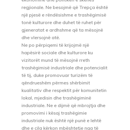
regjionale. Ne besojmë që Trepça është
një pjesë e rëndësishme e trashëgimisë
tonë kulturore dhe duhet të ruhet për
gjeneratat e ardhshme që ta mësojnë
dhe vlersojnë atë.
Ne po përpiqemi të krijojmë një
hapësirë sociale dhe kulturore ku
vizitorët mund të mësojnë rreth
trashëgimisë industriale dhe potencialit
të tij, duke promovuar turizëm të
qëndrueshëm përmes shërbimit
kualitativ dhe respektit për komunitetin
lokal, mjedisin dhe trashëgiminë
industriale. Ne e dijmë që mbrojtja dhe
promovimi i kësaj trashëgimie
industriale nuk është një punë e lehtë
dhe e cila kërkon mbështetje nga të