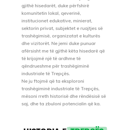
gjithë hisedarët, duke përfshirë
komunitetin lokal, qeverinë,
institucionet edukative, minierat,
sektorin privat, subjektet e ruajtjes së
trashëgimisë, organizatat e kulturës
dhe vizitorët. Ne jemi duke punuar
afërsisht me të gjithë këta hisedarë që
të krijojmë një të ardhme të
qëndrueshme për trashëgiminë
industriale të Trepçës.
Ne ju ftojmë që ta eksploroni
trashëgiminë industriale të Trepçës,
mësoni rreth historisë dhe rëndësisë së
saj, dhe ta zbuloni potencialin që ka.