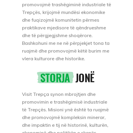
promovojmë trashëgiminë industriale të
Trepçës, krijojmë mundësi ekonomike
dhe fuqizojmë komunitetin përmes
praktikave mjedisore të qëndrueshme
dhe të përgjegjshme shoqërore.
Bashkohuni me ne në përpjekjet tona ta
ruajmë dhe promovojmë këtë burim me
vlera kulturore dhe historike.
STORJA
JONË
Visit Trepça synon mbrojtjen dhe
promovimin e trashëgimisë industriale
të Trepçës. Misioni ynë është ta ruajmë
dhe promovojmë kompleksin minerar,
dhe impaktin e tij në historinë, kulturën,
ekonominë dhe politikën e skenës