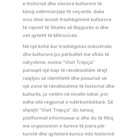
e historisë dhe vlerave kulturore të
kësaj ndërmarrjeje të veçantë, duke
mos lënë anash trashëgiminë kulturore
të rajonit të Shalës së Bajgorës si dhe
vet qytetit të Mitrovicës.
Në një kohë kur trashëgimia industriale
dhe kulturore po përballet me sfida të
ndryshme, nisma “Visit Trepça”
paraqet një hap të rëndësishëm drejt
ruajtjes së identitetit dhe pasurisë së
një zone të rëndësishme të historisë dhe
kulturës, jo vetëm në nivelin lokal, por
edhe atë regjional e ndërkombëtarë. Së
shpejti “Visit Trepça” do lansoj
platformat informuese si dhe do të filloj
me organizimin e tureve të para për
turistë dhe qytetarë kurioz mbi historinë