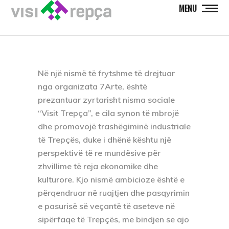
MENU
Në një nismë të frytshme të drejtuar
nga organizata 7Arte, është
prezantuar zyrtarisht nisma sociale
“Visit Trepça”, e cila synon të mbrojë
dhe promovojë trashëgiminë industriale
të Trepçës, duke i dhënë kështu një
perspektivë të re mundësive për
zhvillime të reja ekonomike dhe
kulturore. Kjo nismë ambicioze është e
përqendruar në ruajtjen dhe pasqyrimin
e pasurisë së veçantë të aseteve në
sipërfaqe të Trepçës, me bindjen se ajo