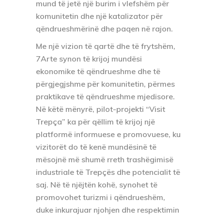
mund të jetë një burim i vlefshëm për
komunitetin dhe një katalizator për
qëndrueshmërinë dhe paqen në rajon.
Me një vizion të qartë dhe të frytshëm,
7Arte synon të krijoj mundësi
ekonomike të qëndrueshme dhe të
përgjegjshme për komunitetin, përmes
praktikave të qëndrueshme mjedisore.
Në këtë mënyrë, pilot-projekti “Visit
Trepça” ka për qëllim të krijoj një
platformë informuese e promovuese, ku
vizitorët do të kenë mundësinë të
mësojnë më shumë rreth trashëgimisë
industriale të Trepçës dhe potencialit të
saj. Në të njëjtën kohë, synohet të
promovohet turizmi i qëndrueshëm,
duke inkurajuar njohjen dhe respektimin