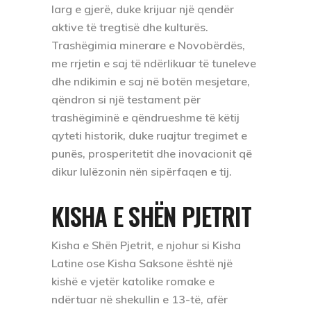
larg e gjerë, duke krijuar një qendër
aktive të tregtisë dhe kulturës.
Trashëgimia minerare e Novobërdës,
me rrjetin e saj të ndërlikuar të tuneleve
dhe ndikimin e saj në botën mesjetare,
qëndron si një testament për
trashëgiminë e qëndrueshme të këtij
qyteti historik, duke ruajtur tregimet e
punës, prosperitetit dhe inovacionit që
dikur lulëzonin nën sipërfaqen e tij.
KISHA E SHËN PJETRIT
Kisha e Shën Pjetrit, e njohur si Kisha
Latine ose Kisha Saksone është një
kishë e vjetër katolike romake e
ndërtuar në shekullin e 13-të, afër