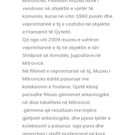
Mitrovicës. Fillimisht muzeu ishte i
vendosur në objektin e vjetër të
komunës, kurse në vitin 1960 punën dhe
veprimtarinë e tij e vazhdoi në objektin
e Hamamit të Qytetit.
Që nga viti 2009 muzeu e ushtron
veprimtarinë e tij në objektin e ish-
Shtëpisë së Armatës Jugosllave në
Mitrovicë.
Në fillimet e veprimtarisë së tij, Muzeu i
Mitrovicës është pasuruar me
koleksionin e fosileve. Gjatë kësaj
periudhe filluan gërmimet arkeologjike
në disa lokalitete në Mitrovicë,
gërmime që rezultuan me mijëra
gjetjesh arkeologjike, dhe pjesa tjetër e
koleksionit u pasurua nga puna dhe
angazhmi i stafit profesional në kyre