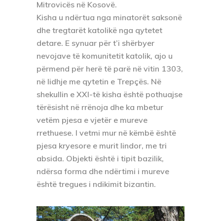
Mitrovicës në Kosovë.
Kisha u ndërtua nga minatorët saksonë
dhe tregtarët katolikë nga qytetet
detare. E synuar për t’i shërbyer
nevojave të komunitetit katolik, ajo u
përmend për herë të parë në vitin 1303,
në lidhje me qytetin e Trepçës. Në
shekullin e XXI-të kisha është pothuajse
tërësisht në rrënoja dhe ka mbetur
vetëm pjesa e vjetër e mureve
rrethuese. I vetmi mur në këmbë është
pjesa kryesore e murit lindor, me tri
absida. Objekti është i tipit bazilik,
ndërsa forma dhe ndërtimi i mureve
është tregues i ndikimit bizantin.