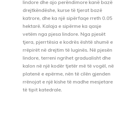
lindore dhe ajo perëndimore kanë bazë
drejtkëndëshe, kurse të tjerat bazë
katrore, dhe ka një sipërfaqe rreth 0.05
hektarë. Kalaja e sipërme ka qasje
vetëm nga pjesa lindore. Nga pjesët
tjera, pjerrtësia e kodrës është shumë e
rrëpirët në drejtim të luginës. Në pjesën
lindore, terreni ngrihet gradualisht dhe
kalon në një kodër tjetër më të vogël, në
platenë e epërme, nën të cilën gjenden
rrënojat e një kishe të madhe mesjetare
të tipit katedrale.