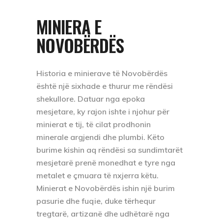
MINIERA E
NOVOBËRDËS
Historia e minierave të Novobërdës
është një sixhade e thurur me rëndësi
shekullore. Datuar nga epoka
mesjetare, ky rajon ishte i njohur për
minierat e tij, të cilat prodhonin
minerale argjendi dhe plumbi. Këto
burime kishin aq rëndësi sa sundimtarët
mesjetarë prenë monedhat e tyre nga
metalet e çmuara të nxjerra këtu.
Minierat e Novobërdës ishin një burim
pasurie dhe fuqie, duke tërhequr
tregtarë, artizanë dhe udhëtarë nga