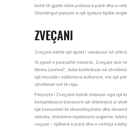
kohë të gjatë ishte pishina e parë dhe e vetm
Stantërgut pamjen e një qyteze tipike angl
ZVEÇANI
Zveçani është një qytet i vendosur në afërsi
Si pjesë e peizazhit minerar, Zveçani doli
Mines Limited”, duke kontribuar në zhvillimi
një mozaik i ndikimeve kulturore, me një përz
zhvillimet më të reja.
Peizazhi i Zveçanit është shënuar nga një k
komplekseve banesore që shërbejnë si stre
një komunitet të shumëllojshëm dhe dinamik. P
shkolla, shërbime mjekësore urgjente, biblio
veçuar – njëherë e para dhe e vetmja e këtij 