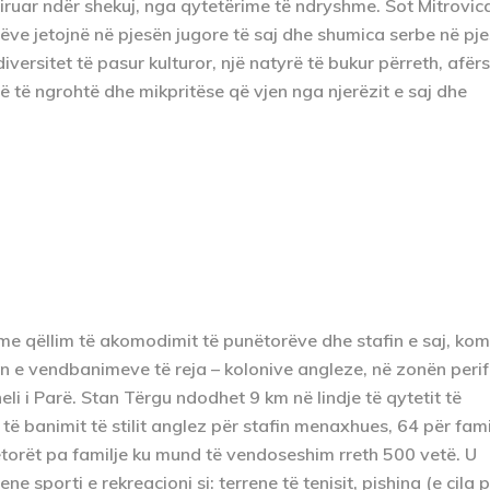
hiruar ndër shekuj, nga qytetërime të ndryshme. Sot Mitrovic
ëve jetojnë në pjesën jugore të saj dhe shumica serbe në pj
diversitet të pasur kulturor, një natyrë të bukur përreth, afër
të të ngrohtë dhe mikpritëse që vjen nga njerëzit e saj dhe
 me qëllim të akomodimit të punëtorëve dhe stafin e saj, ko
jen e vendbanimeve të reja – kolonive angleze, në zonën perif
li i Parë. Stan Tërgu ndodhet 9 km në lindje të qytetit të
ë banimit të stilit anglez për stafin menaxhues, 64 për fami
torët pa familje ku mund të vendoseshim rreth 500 vetë. U
e sporti e rekreacioni si: terrene të tenisit, pishina (e cila p