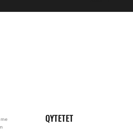
Socials
KUJTESA E TREPÇËS
DYQANI
SHQIP
QYTETET
r me
en