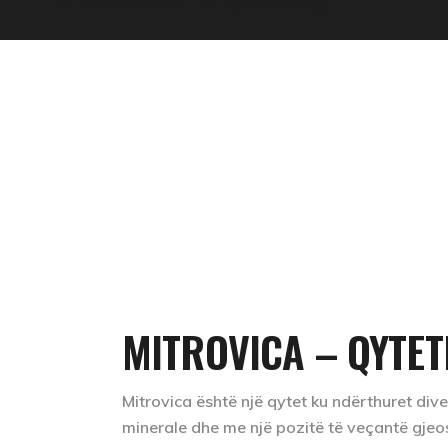
RRETH NESH
LAJMET
GREEN FEST
MITROVICA – QYTET
Mitrovica është një qytet ku ndërthuret dive
minerale dhe me një pozitë të veçantë gjeo