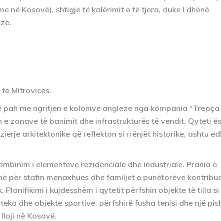
e në Kosovë), shtigje të kalërimit e të tjera, duke I dhënë
eze.
 të Mitrovicës.
 në pah me ngritjen e kolonive angleze nga kompania “Trepça
n e zonave të banimit dhe infrastrukturës të vendit. Qyteti ë
ierje arkitektonike që reflekton si rrënjët historike, ashtu e
ombinim i elementeve rezidenciale dhe industriale. Prania e
hë për stafin menaxhues dhe familjet e punëtorëve kontribu
lanifikimi i kujdesshëm i qytetit përfshin objekte të tilla si
teka dhe objekte sportive, përfshirë fusha tenisi dhe një pis
lloji në Kosovë.