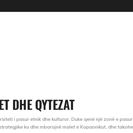
COOL TOUR
TREPÇA UTOPIKE
ET DHE QYTEZAT
rsiteti i pasur etnik dhe kulturor. Duke qenë një zonë e pasu
strategjike ku dhe mbarojnë malet e Kopaonikut, dhe takoh