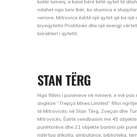
katër lumenj, e kanë bërë këtë qytet të dës
ndahet nga lumi Ibër, ku shumica e shqiptar
veriore. Mitrovica është një qytet që ka një 
kryeqytetin Prishtinën dhe një energji vërte
karakteri i qytetit.
STAN TËRG
Nga fillimi i punimeve në minierë, e më pas
angleze “Trepça Mines Limited” filloi ngrit
të Mitrovicës: në Stan Tërg, Zveçan dhe Tune
Mitrovicës. Është vendbanim me 45 objekte t
punëtorëve dhe 21 objekte banimi për punë
ndërtua shkolla, ambulance, biblioteka, terren