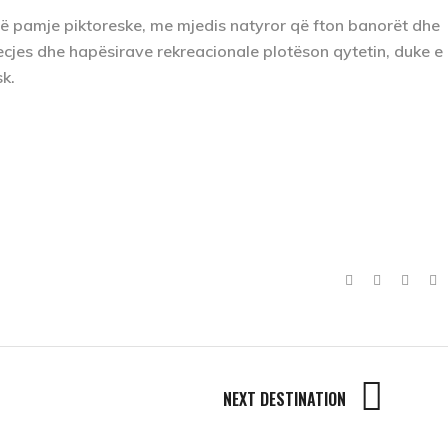
 një pamje piktoreske, me mjedis natyror që fton banorët dhe
të ecjes dhe hapësirave rekreacionale plotëson qytetin, duke e
sk.
NEXT DESTINATION