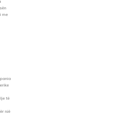
a
esën
si me
mpania
erike
lje të
ër një