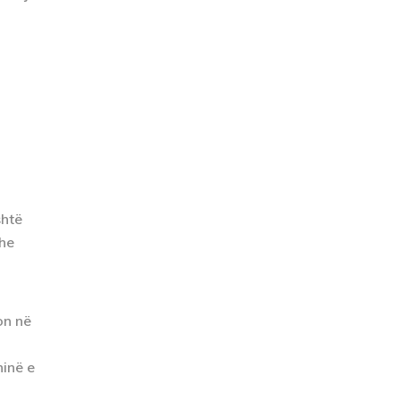
shtë
dhe
on në
hinë e