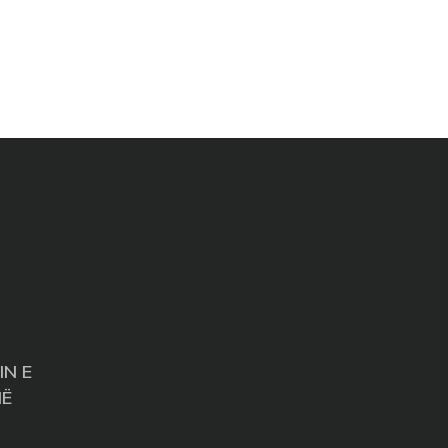
IN E
NË